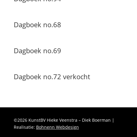
Dagboek no.68
Dagboek no.69
Dagboek no.72 verkocht
©2026 KunstBV Hieke Veenstra – Diek Boerman |
Realisatie:
Bohnenn Webdesign