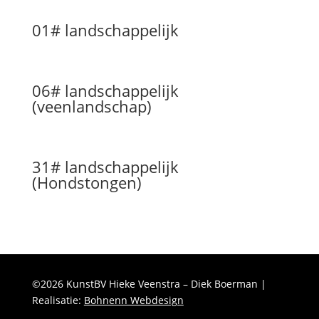
01# landschappelijk
06# landschappelijk
(veenlandschap)
31# landschappelijk
(Hondstongen)
©2026 KunstBV Hieke Veenstra – Diek Boerman |
Realisatie:
Bohnenn Webdesign