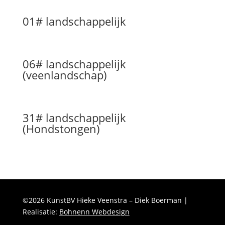
01# landschappelijk
06# landschappelijk
(veenlandschap)
31# landschappelijk
(Hondstongen)
©2026 KunstBV Hieke Veenstra – Diek Boerman |
Realisatie:
Bohnenn Webdesign