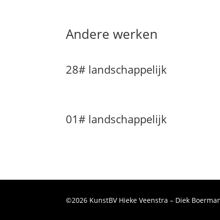
Andere werken
28# landschappelijk
01# landschappelijk
©2026 KunstBV Hieke Veenstra – Diek Boerman 