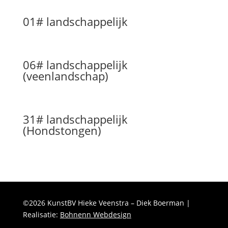
01# landschappelijk
06# landschappelijk
(veenlandschap)
31# landschappelijk
(Hondstongen)
©2026 KunstBV Hieke Veenstra – Diek Boerman |
Realisatie:
Bohnenn Webdesign