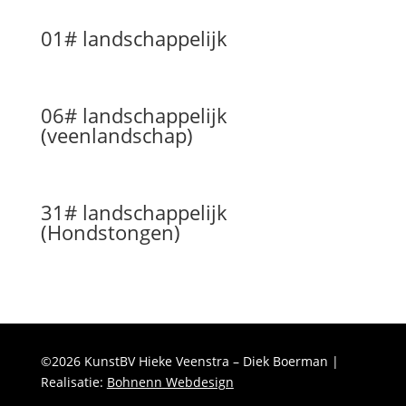
01# landschappelijk
06# landschappelijk
(veenlandschap)
31# landschappelijk
(Hondstongen)
©2026 KunstBV Hieke Veenstra – Diek Boerman |
Realisatie:
Bohnenn Webdesign