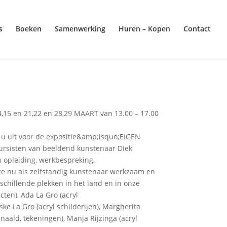
s
Boeken
Samenwerking
Huren – Kopen
Contact
4,15 en 21,22 en 28,29 MAART van 13.00 – 17.00
 uit voor de expositie&amp;lsquo;EIGEN
rsisten van beeldend kunstenaar Diek
opleiding, werkbespreking,
e nu als zelfstandig kunstenaar werkzaam en
hillende plekken in het land en in onze
cten), Ada La Gro (acryl
ke La Gro (acryl schilderijen), Margherita
ald, tekeningen), Manja Rijzinga (acryl