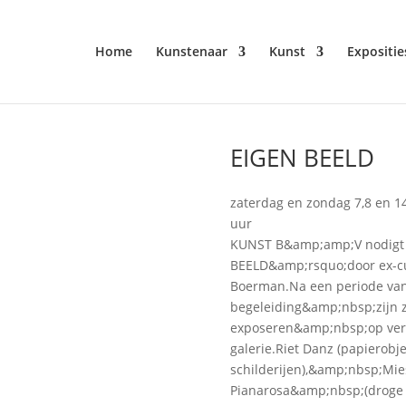
Home
Kunstenaar
Kunst
Expositie
EIGEN BEELD
zaterdag en zondag 7,8 en 1
uur
KUNST B&amp;amp;V nodigt u
BEELD&amp;rsquo;door ex-cu
Boerman.Na een periode van 
begeleiding&amp;nbsp;zijn z
exposeren&amp;nbsp;op versc
galerie.Riet Danz (papierobje
schilderijen),&amp;nbsp;Mies
Pianarosa&amp;nbsp;(droge na