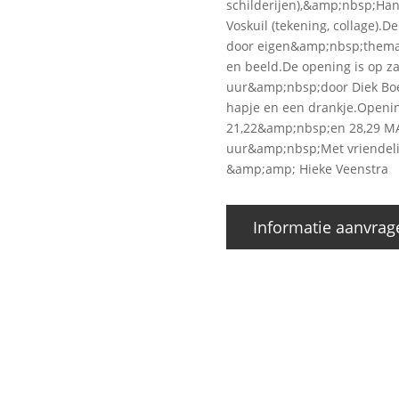
schilderijen),&amp;nbsp;Hann
Voskuil (tekening, collage).D
door eigen&amp;nbsp;thema&
en beeld.De opening is op z
uur&amp;nbsp;door Diek Boe
hapje en een drankje.Openin
21,22&amp;nbsp;en 28,29 M
uur&amp;nbsp;Met vriendelij
&amp;amp; Hieke Veenstra
Informatie aanvrag