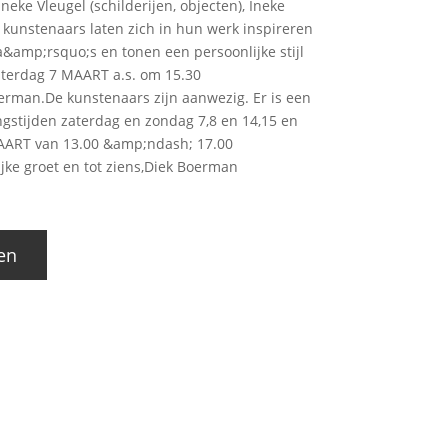
eke Vleugel (schilderijen, objecten), Ineke
e kunstenaars laten zich in hun werk inspireren
amp;rsquo;s en tonen een persoonlijke stijl
aterdag 7 MAART a.s. om 15.30
rman.De kunstenaars zijn aanwezig. Er is een
gstijden zaterdag en zondag 7,8 en 14,15 en
AART van 13.00 &amp;ndash; 17.00
ke groet en tot ziens,Diek Boerman
en