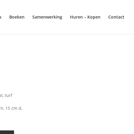
s
Boeken
Samenwerking
Huren – Kopen
Contact
t, turf
h, 15 cm d,