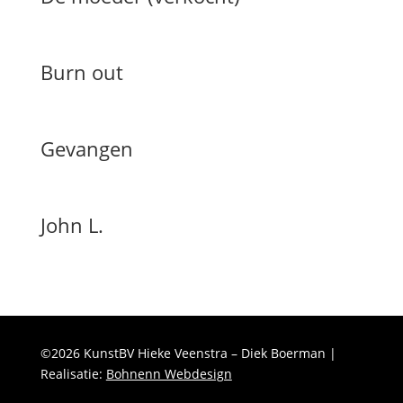
Burn out
Gevangen
John L.
©2026 KunstBV Hieke Veenstra – Diek Boerman |
Realisatie:
Bohnenn Webdesign