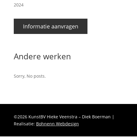
2024
Informatie aanvragen
Andere werken
Sorry, No posts.
©2026 KunstBV Hieke Veenstra – Diek Boerman |
Realisatie:
Bohnenn Webdesign