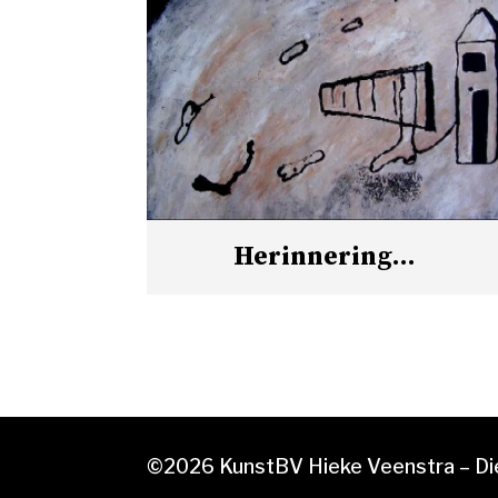
Herinnering…
©2026 KunstBV Hieke Veenstra – Die