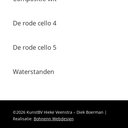
De rode cello 4
De rode cello 5
Waterstanden
©2026 KunstBV Hieke Veenstra – Diek Boerman |
Realisatie:
Bohnenn Webdesign