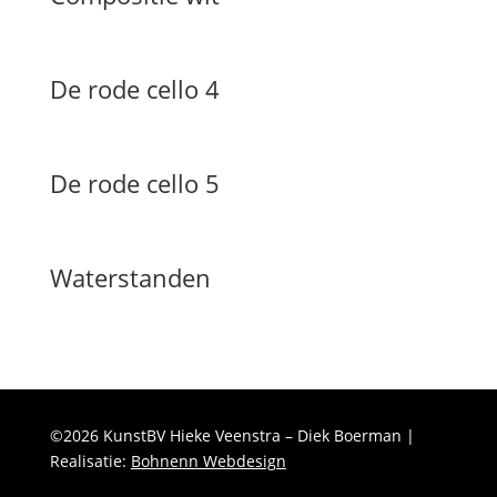
De rode cello 4
De rode cello 5
Waterstanden
©2026 KunstBV Hieke Veenstra – Diek Boerman |
Realisatie:
Bohnenn Webdesign