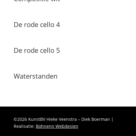
De rode cello 4
De rode cello 5
Waterstanden
©2026 KunstBV Hieke Veenstra – Diek Boerman |
Realisatie:
Bohnenn Webdesign