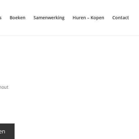
s
Boeken
Samenwerking
Huren – Kopen
Contact
hout
en