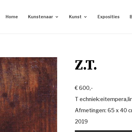
Home
Kunstenaar
Kunst
Exposities
Z.T.
€ 600,-
T echniek:eitempera,li
Afmetingen: 65 x 40 
2019