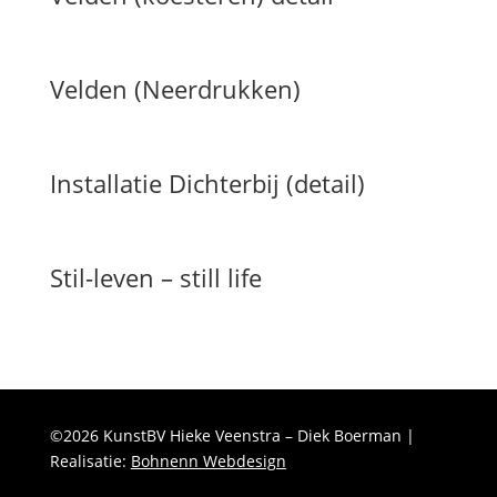
Velden (Neerdrukken)
Installatie Dichterbij (detail)
Stil-leven – still life
©2026 KunstBV Hieke Veenstra – Diek Boerman |
Realisatie:
Bohnenn Webdesign