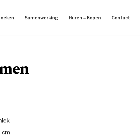
Boeken
Samenwerking
Huren – Kopen
Contact
omen
niek
0 cm