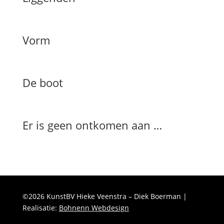
Vorm
De boot
Er is geen ontkomen aan …
©2026 KunstBV Hieke Veenstra – Diek Boerman |
Realisatie:
Bohnenn Webdesign