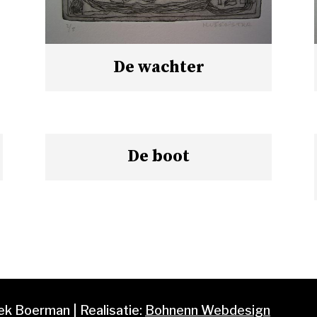
De wachter
De boot
k Boerman | Realisatie:
Bohnenn Webdesign