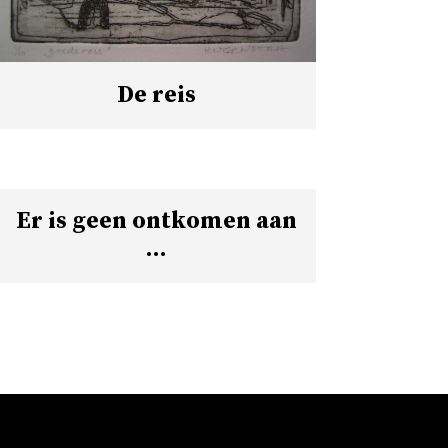
De reis
Er is geen ontkomen aan
…