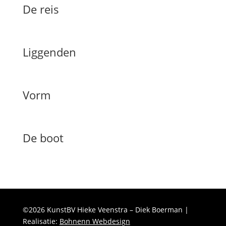
De reis
Liggenden
Vorm
De boot
©2026 KunstBV Hieke Veenstra – Diek Boerman |
Realisatie:
Bohnenn Webdesign